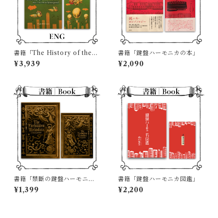
書籍「The History of the
書籍「鍵盤ハーモニカの本」
Melodica」（国内発送限定Fi
¥3,939
¥2,090
rst limited edition版）
書籍「禁斷の鍵盤ハーモニ
書籍「鍵盤ハーモニカ図鑑」
カ」
¥1,399
¥2,200