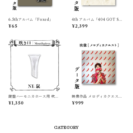
6.5thアルバム「Foxed」
4th アルバム「404 GOT SO
UND」データ版 特典映像セル
¥65
¥2,399
フライナーURL付
鍵盤ハーモニカホース用 吹き
映像作品 メロディカクエスト
口パーツ「NE-鼠-」2.0
（８曲＋特典トーク映像）デ
¥1,350
¥999
ータ販売
CATEGORY