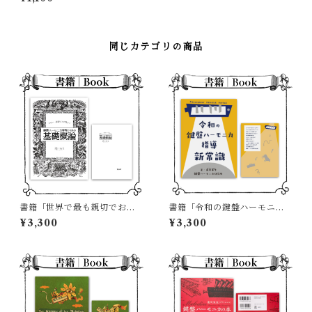
がない」初回限定版
同じカテゴリの商品
書籍「世界で最も親切でお節
書籍「令和の鍵盤ハーモニカ
介な 鍵盤ハーモニカ奏者のた
指導 新常識」→Amazonにて
¥3,300
¥3,300
めの基礎概論」第三刷
在庫あり！