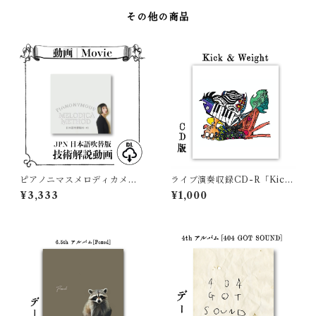
その他の商品
ピアノニマスメロディカメソ
ライブ演奏収録CD-R「Kick
ッド#1〜#3 日本語吹替版映像
& Weight」カテドラルマスキ
¥3,333
¥1,000
ュラーズ