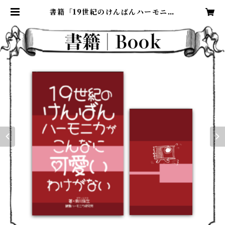
書籍「19世紀のけんばんハーモニカ
がこんなに可愛いわけがない」初回
限定版 | ピアノニマルシェ | 鍵盤ハ
ーモニカのヘンテコグッズ、取り揃
え。