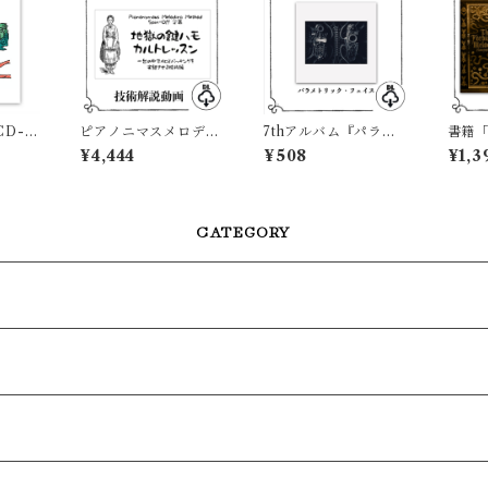
D-R
ピアノニマスメロディ
7thアルバム『パラメ
書籍
ght」カ
カメソッド（スピンオ
トリック・フェイス』
モニ
¥4,444
¥508
¥1,3
ュラー
フ）地獄の鍵ハモカル
トレッスン 〜１台の
中でメロとバッキング
を完結させる技術編〜
CATEGORY
（17min）