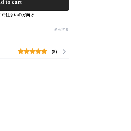
d to cart
にお住まいの方向け
通報する
(8)