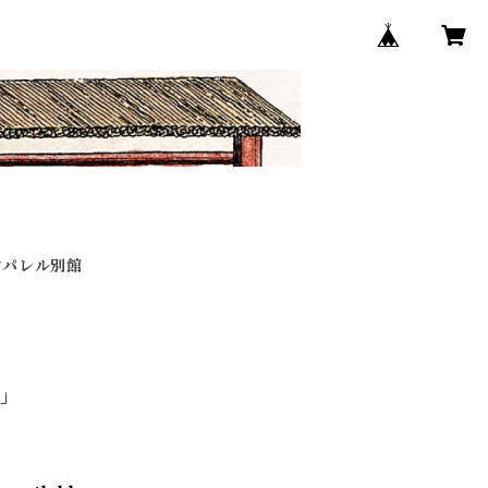
アパレル別館
」