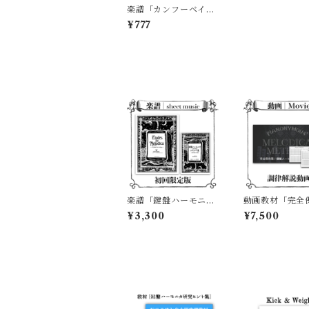
楽譜「カンフーベイビ
ー」
¥777
楽譜「鍵盤ハーモニカ
動画教材「完全
のためのエチュード 集
版！鍵盤ハーモ
¥3,300
¥7,500
〜44鍵で奏でる13
律マニュアル」
曲〜」（初回限定版）
ーニングシート
き