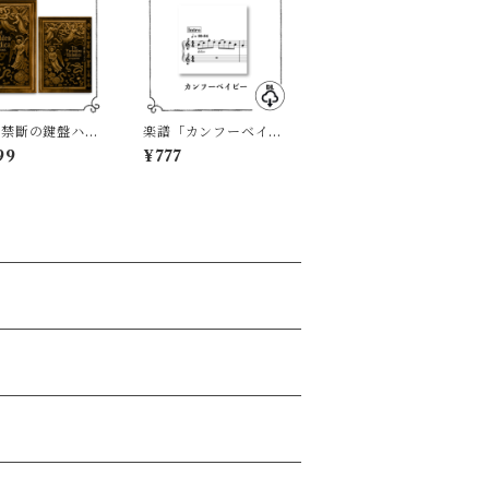
「禁斷の鍵盤ハー
楽譜「カンフーベイビ
カ」
ー」
99
¥777