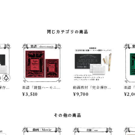
同じカテゴリの商品
保存
楽譜「鍵盤ハーモニカ
動画教材「完全保存
楽譜「
ニカ調
のためのエチュード 集
版！鍵盤ハーモニカ調
盤ハ
¥3,510
¥9,700
¥2,0
＋チュ
〜44鍵で奏でる13
律マニュアル」＋工具
エチュ
PDF付
曲〜」（通常盤）
セット＆チューニング
で奏で
シートPDF付き
その他の商品