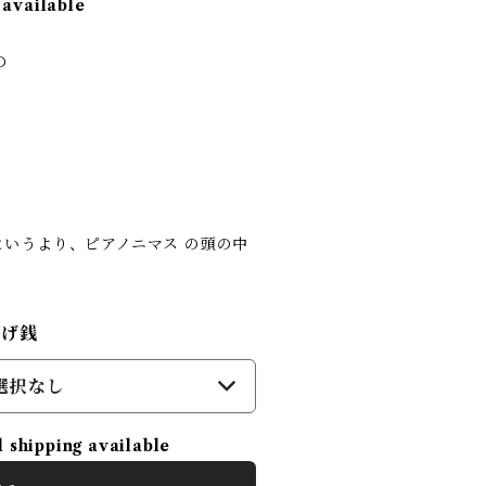
 available
の
というより、ピアノニマス の頭の中
投げ銭
選択なし
l shipping available