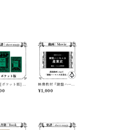
[ポケット版] 鍵
映像教材『鍵盤ハーモ
ーモニカのための
ニカ産業史』（23mi
00
¥1,000
ード集 〜44鍵
n）mp4納品
る13曲〜」