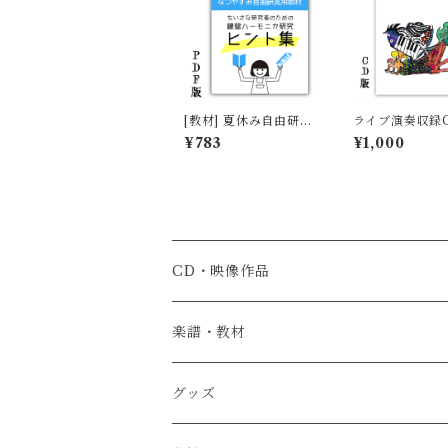
[教材] 夏休み自由研究
ライブ演奏収録C
用教材「親子で共に考
「Kick & Wei
¥783
¥1,000
える！小さな研究者の
テドラルマスキ
ための鍵盤ハーモニカ
ズ
研究ヒント集」
CD・映像作品
楽譜・教材
グッズ