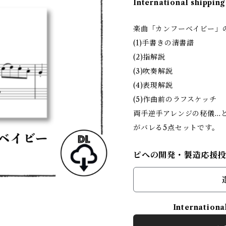
International shipping
楽曲「カンフーベイビー」
(1)手書きの清書譜
(2)指解説
(3)吹奏解説
(4)表現解説
(5)作曲前のラフスケッチ
両手逆手アレンジの秘儀…
がバレる5点セットです。
ピへの開発・製造応援
Internationa