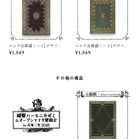
マルチ五線譜ノート[デザイン
マルチ五線譜ノート[デザイン
B]
C]
¥1,549
¥1,549
その他の商品