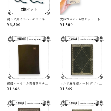
鍵ハモ風ミニハーモニカネッ
文庫本カバー6枚セット「もっ
クレス（2個ペア販売）
とメロディカパレード」2色×
¥3,500
¥1,500
各3枚
鍵盤ハーモニカ奏者専用チュ
マルチ五線譜ノート[デザイン
ーニングシート＆五線譜ノー
A]
¥1,666
¥1,549
ト