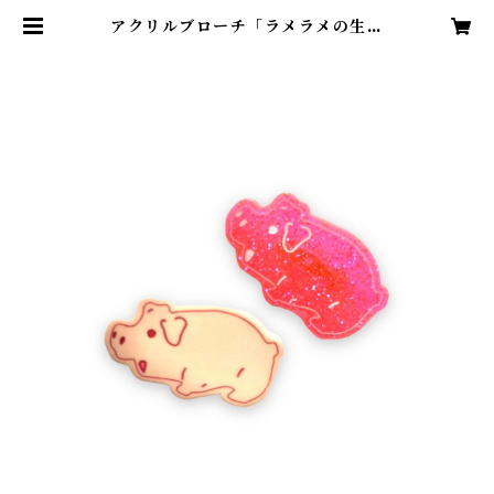
アクリルブローチ「ラメラメの生田
豚真くんと普通の生田豚真くん」 |
ピアノニマルシェ | 鍵盤ハーモニカ
のヘンテコグッズ、取り揃え。