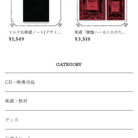
マルチ五線譜ノート[デザイン
楽譜「鍵盤ハーモニカのため
D]
のエチュード 集 〜44鍵で奏で
¥1,549
¥3,510
る13曲〜」（通常盤）
CATEGORY
CD・映像作品
楽譜・教材
グッズ