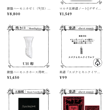
鍵盤ハーモニカゼミ（9/11）
マルチ五線譜ノート[デザイン
チケット
A]
¥8,800
¥1,549
鍵盤ハーモニカホース用吹き
楽譜「スゴクヒキニクイワル
口パーツ「UH-卯-」
ツ」
¥1,450
¥99