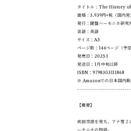
タイトル：The History of 
価格：3,939円+税（国内
発行：鍵盤ハーモニカ研究所 (M
言語：英語
サイズ：A5
ページ数：144ページ（予
発売日：2025.1
発送日：1月中旬以降
ISBN：9798303111868
※ Amazonでの日本国
---------------------------
【概要】
成田空港を発ち、アナ雪２
ーモニカの物語。