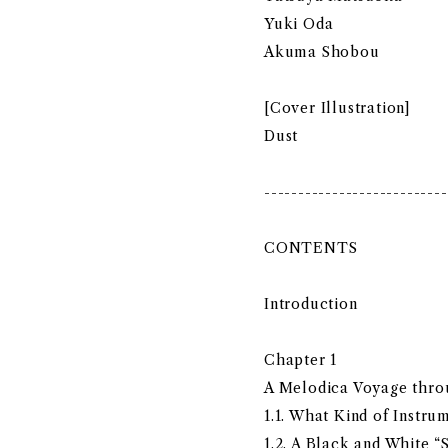
Yuki Oda
Akuma Shobou
[Cover Illustration]
Dust
---------------------------
CONTENTS
Introduction
Chapter 1
A Melodica Voyage thro
1.1. What Kind of Instru
1.2. A Black and White 