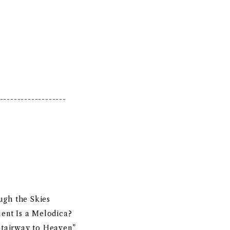
-------------------
ugh the Skies
ment Is a Melodica?
“Stairway to Heaven”