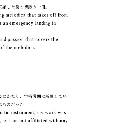
網羅した愛と情熱の一冊。
ing melodica that takes off from
s an emergency landing in
and passion that covers the
of the melodica.
るにあたり、学術機関に所属してい
なものだった。
gmatic instrument, my work was
, as I am not affiliated with any