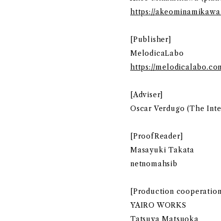
https://akeominamikaw
[Publisher]
MelodicaLabo
https://melodicalabo.co
[Adviser]
Oscar Verdugo (The Int
[ProofReader]
Masayuki Takata
netnomahsib
[Production cooperation
YAIRO WORKS
Tatsuya Matsuoka