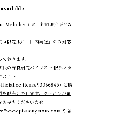
 available
 the Melodica」の、初回限定版とな
初回限定版は「国内発送」のみ対応
っております。
民の野良研究バイブス 〜限界オタ
きよう〜」
official.ec/items/93066845）ご購
券を配布いたします。クーポンが届
をお待ちくださいませ。
ps://www.pianonymous.com
や著
。
-------------------