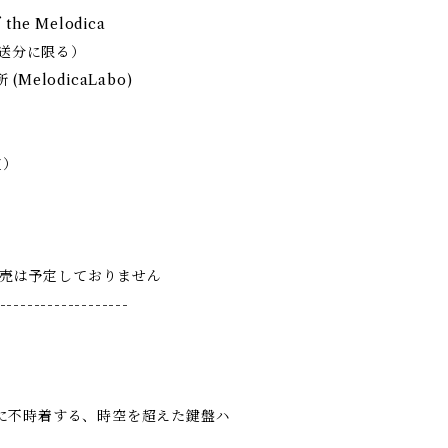
the Melodica
発送分に限る）
elodicaLabo)
定）
内販売は予定しておりません
-------------------
に不時着する、時空を超えた鍵盤ハ