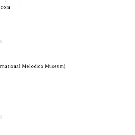
a.com
m
ernational Melodica Museum)
]